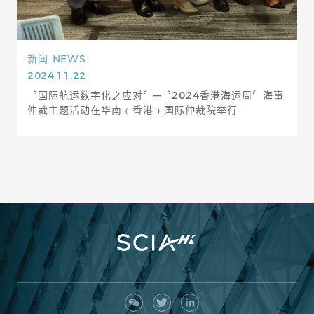
新闻
NEWS
2024.11.22
〝国际航运数字化之应对〞—〝2024香港海运周〞海事
仲裁主题活动在华南﹙香港﹚国际仲裁院举行