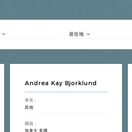
工程勘查、建設工程設計、建設工程施工、建設工程監理、PPP、招
海上保險法、海上運輸、國際航空法、供應鏈、海關法、貨運代理
居住地
、技術合同、資訊技術與網路、電子數據、域名、特許經營、智識產
買賣、城市更新、物業管理、房屋租賃
中和、環境合規、電力法、資源勘探、礦業投融資
、網路遊戲、電子競技、拍賣法、會議展覽、酒店管理、教育培訓
Andrea Kay Bjorklund
、刑事法、醫事法、合同法、物權法、產品品質法、國際私法、投資
解
專長：
其他
國籍：
加拿大
美國