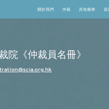
關於我們
仲裁
其他服務
資
關於我們
仲裁
其他服務
資
裁院《仲裁員名冊》
tration@scia.org.hk
為專長領域分類：
併收購、企業合規、財務會計、外商投資、票據法、清算破產重整
貨、保險、信託、金融衍生品、公司債券、資產管理、不良資產處
金融