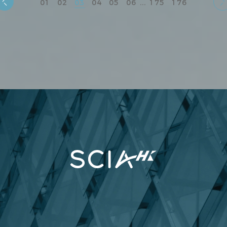
...
01
02
03
04
05
06
175
176