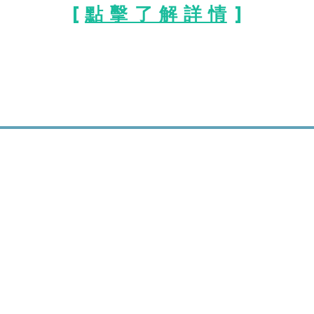
[
點 擊 了 解 詳 情
]