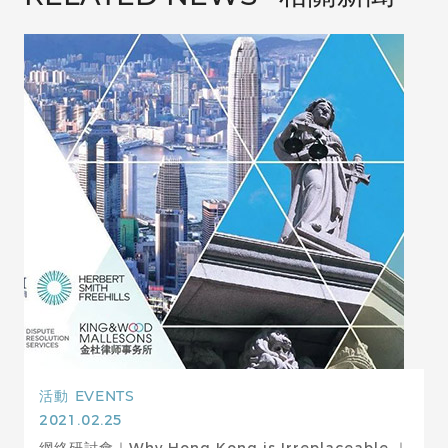
活動
EVENTS
2021.02.25
網絡研討會｜Why Hong Kong is Irreplaceable ｜