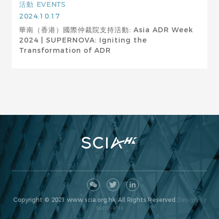
活動
EVENTS
2024.10.17
華南（香港）國際仲裁院支持活動: Asia ADR Week
2024 | SUPERNOVA: Igniting the
Transformation of ADR
Copyright © 2021 www.scia.org.hk All Rights Reserved.
Design by
sumaarts