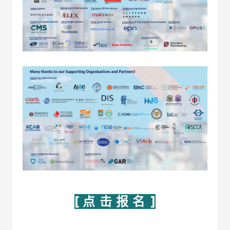
[ 点 击 报 名 ]