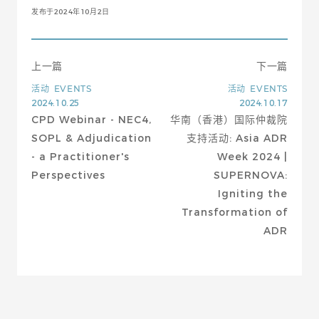
发布于2024年10月2日
上一篇
下一篇
活动
EVENTS
活动
EVENTS
2024.10.25
2024.10.17
CPD Webinar - NEC4,
华南（香港）国际仲裁院
SOPL & Adjudication
支持活动: Asia ADR
- a Practitioner's
Week 2024 |
Perspectives
SUPERNOVA:
Igniting the
Transformation of
ADR