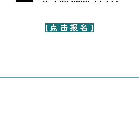
[ 点 击 报 名 ]