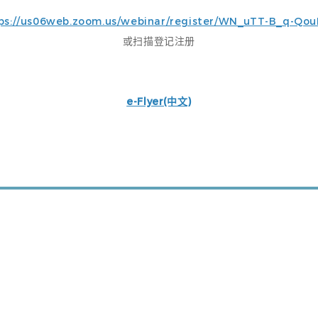
ps://us06web.zoom.us/webinar/register/WN_uTT-B_q-Qo
或扫描登记注册
e-Flyer(中文)