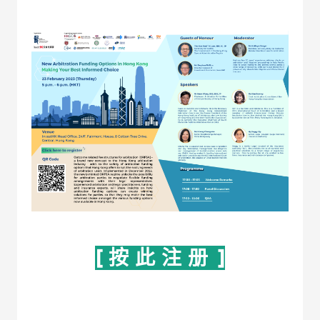
[ 按 此 注 册 ]