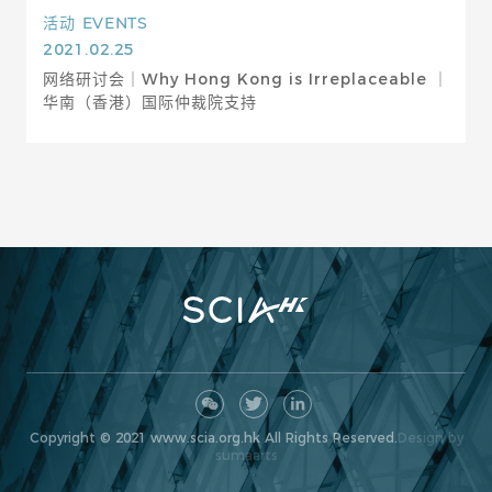
活动
EVENTS
2021.02.25
网络研讨会｜Why Hong Kong is Irreplaceable ｜
华南（香港）国际仲裁院支持
Copyright © 2021 www.scia.org.hk All Rights Reserved.
Design by
sumaarts