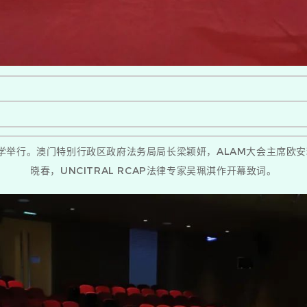
学举行。澳门特别行政区政府法务局局长梁颖妍，ALAM大会主席欧安利
晓春，UNCITRAL RCAP法律专家吴珮淇作开幕致词。