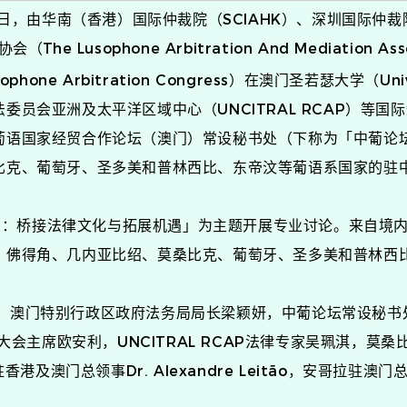
12日，由华南（香港）国际仲裁院（SCIAHK）、深圳国际仲
e Lusophone Arbitration And Mediation A
ophone Arbitration Congress）在澳门圣若瑟大学（Univer
委员会亚洲及太平洋区域中心（UNCITRAL RCAP）等
葡语国家经贸合作论坛（澳门）常设秘书处（下称为「中葡论
比克、葡萄牙、圣多美和普林西比、东帝汶等葡语系国家的驻
桥接法律文化与拓展机遇」为主题开展专业讨论。来自境内
、佛得角、几内亚比绍、莫桑比克、葡萄牙、圣多美和普林西比
澳门特别行政区政府法务局局长梁颖妍，中葡论坛常设秘书处
大会主席欧安利，UNCITRAL RCAP法律专家吴珮淇，莫桑比克驻
牙驻香港及澳门总领事Dr. Alexandre Leitão，安哥拉驻澳门总领