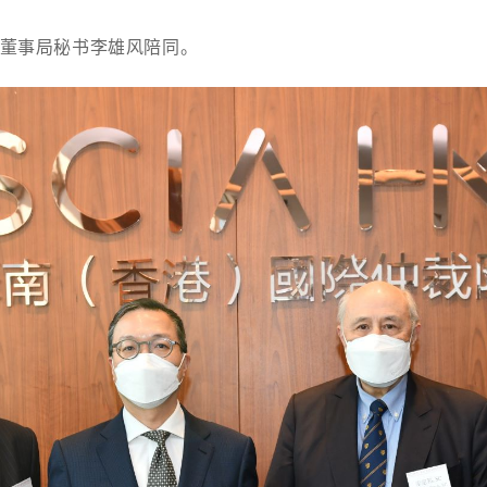
董事局秘书李雄风陪同。