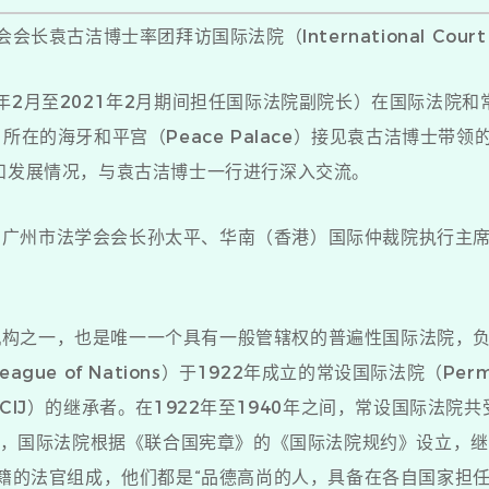
长袁古洁博士率团拜访国际法院（International Court of
2月至2021年2月期间担任国际法院副院长）在国际法院和常设
on，PCA）所在的海牙和平宫（Peace Palace）接见袁古洁
和发展情况，与袁古洁博士一行进行深入交流。
州市法学会会长孙太平、华南（香港）国际仲裁院执行主席
之一，也是唯一一个具有一般管辖权的普遍性国际法院，负
e of Nations）于1922年成立的常设国际法院（Permane
ice，简称PCIJ）的继承者。在1922年至1940年之间，常设国际
6年，国际法院根据《联合国宪章》的《国际法院规约》设立，
国籍的法官组成，他们都是“品德高尚的人，具备在各自国家担