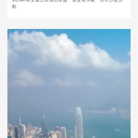
SCIAHK受邀出席佛山律協＂港資港仲裁＂涉外沙龍活
動