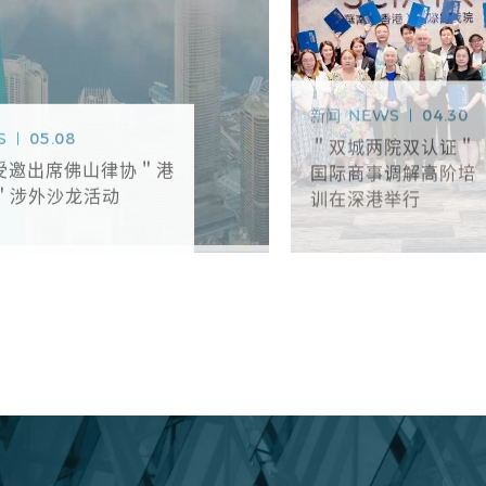
新闻
NEWS
04.30
S
05.08
＂双城两院双认证＂
K受邀出席佛山律协＂港
国际商事调解高阶培
＂涉外沙龙活动
训在深港举行