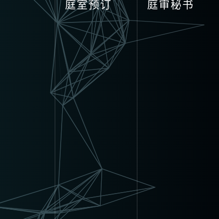
庭室预订
庭审秘书